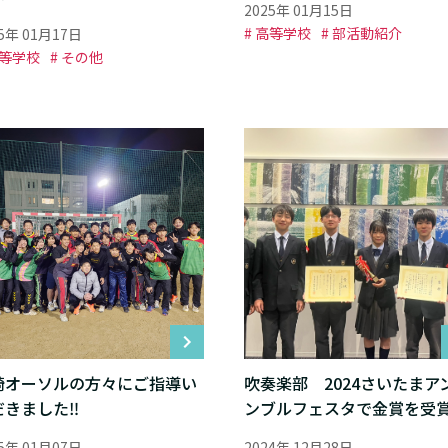
2025年 01月15日
# 高等学校
# 部活動紹介
25年 01月17日
高等学校
# その他
崎オーソルの方々にご指導い
吹奏楽部 2024さいたまア
だきました‼
ンブルフェスタで金賞を受
25年 01月07日
2024年 12月28日