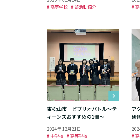
# 高等学校
# 部活動紹介
# 
東松山市 ビブリオバトル～テ
ア
ィーンズおすすめの1冊～
研
2024年 12月21日
20
# 中学校
# 高等学校
# 