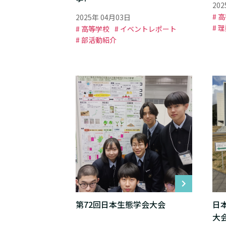
20
# 
2025年 04月03日
# 
# 高等学校
# イベントレポート
# 部活動紹介
第72回日本生態学会大会
日
大