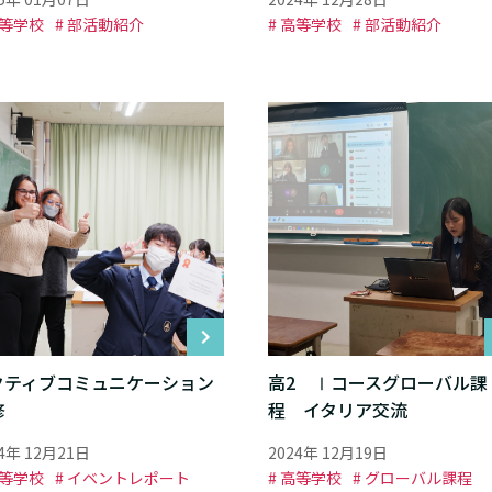
高等学校
# 部活動紹介
# 高等学校
# 部活動紹介
クティブコミュニケーション
高2 Ⅰコースグローバル課
修
程 イタリア交流
24年 12月21日
2024年 12月19日
高等学校
# イベントレポート
# 高等学校
# グローバル課程