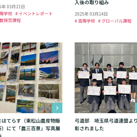
入後の取り組み
25年 03月21日
高等学校
# イベントレポート
2025年 03月14日
理数探究課程
# 高等学校
# グローバル課程
なほてらす（東松山農産物販
弓道部 埼玉県弓道連盟よ
所）にて「農三百景」写真展
彰されました
中