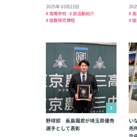
2025年 03月22日
20
# 高等学校
# 部活動紹介
# 
# 理数探究課程
# 
野球部 長島颯君が埼玉県優秀
い
選手として表彰
売
示