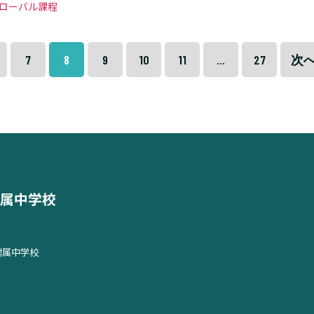
グローバル課程
7
8
9
10
11
…
27
次へ
附属中学校