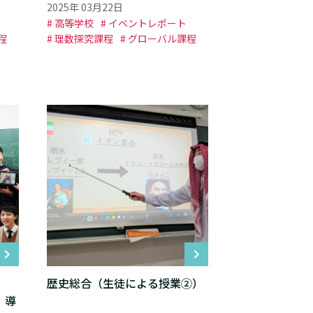
2025年 03月22日
# 高等学校
# イベントレポート
程
# 理数探究課程
# グローバル課程
歴史総合（生徒による授業②）
）導