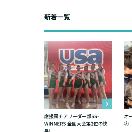
新着一覧
應援團チアリーダー部SS-
オ
WINNERS 全国大会第2位の快
③
挙!