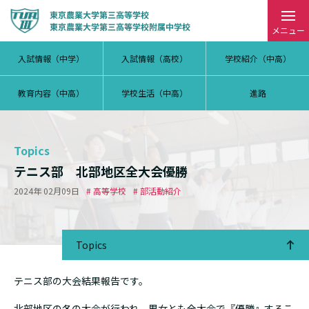
メニュー
入試情報（中学）
入試情報（高校）
学校紹介（中高）
教育内容（中高）
学校生活（中高）
進路
Topics
テニス部 北部地区全大会優勝
2024年 02月09日
# 高等学校
# 部活動紹介
Topics
テニス部の大会結果報告です。
北部地区の冬の大会が行われ、男女とも全大会で『優勝』するこ