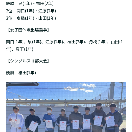
優勝 泉(1年)・福田(2年)
2位 関口(1年)・江原(2年)
3位 舟橋(1年)・山田(1年)
【女子団体戦出場選手】
関口(1年)、泉(1年)、江原(2年)、福田(2年)、舟橋(1年)、山田(1
年)、真下(1年)
【シングルスⅡ部大会】
優勝 権田(1年)