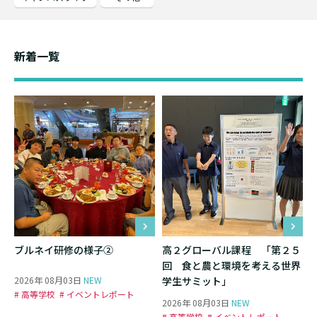
新着一覧
ブルネイ研修の様子②
高２グローバル課程 「第２５
回 食と農と環境を考える世界
2026年 08月03日
NEW
学生サミット」
# 高等学校
# イベントレポート
2026年 08月03日
NEW
# 高等学校
# イベントレポート