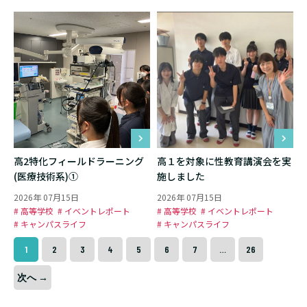
高2特化フィールドラーニング
高１を対象に性教育講演会を実
(医療技術系)①
施しました
2026年 07月15日
2026年 07月15日
# 高等学校
# イベントレポート
# 高等学校
# イベントレポート
# キャンパスライフ
# キャンパスライフ
1
2
3
4
5
6
7
…
26
次へ →