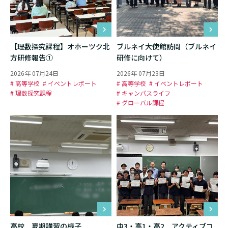
【理数探究課程】オホーツク北
ブルネイ大使館訪問（ブルネイ
方研修報告①
研修に向けて）
2026年 07月24日
2026年 07月23日
# 高等学校
# イベントレポート
# 高等学校
# イベントレポート
# 理数探究課程
# キャンパスライフ
# グローバル課程
高校 夏期講習の様子
中3・高1・高2 アクティブコ