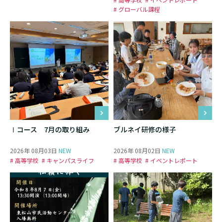
# グローバル課程
Ⅰコース 7月の取り組み
ブルネイ研修の様子
2026年 08月03日
NEW
2026年 08月02日
NEW
# 高等学校
# キャンパスライフ
# 高等学校
# イベントレポート