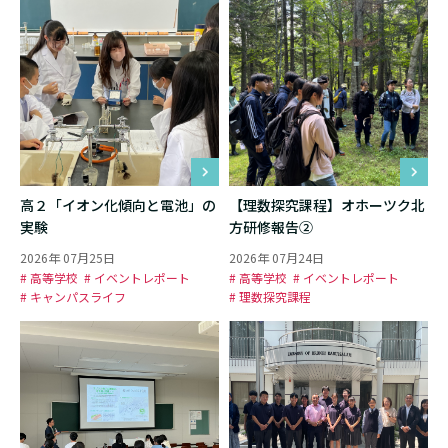
高２「イオン化傾向と電池」の
【理数探究課程】オホーツク北
実験
方研修報告②
2026年 07月25日
2026年 07月24日
# 高等学校
# イベントレポート
# 高等学校
# イベントレポート
# キャンパスライフ
# 理数探究課程