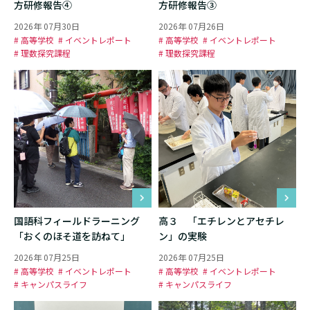
方研修報告④
方研修報告③
2026年 07月30日
2026年 07月26日
# 高等学校
# イベントレポート
# 高等学校
# イベントレポート
# 理数探究課程
# 理数探究課程
国語科フィールドラーニング
高３ 「エチレンとアセチレ
「おくのほそ道を訪ねて」
ン」の実験
2026年 07月25日
2026年 07月25日
# 高等学校
# イベントレポート
# 高等学校
# イベントレポート
# キャンパスライフ
# キャンパスライフ