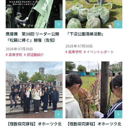
應援團 第38回 リーダー公開
「下沼公園清掃活動」
『松籟に捧ぐ』開催（告知）
2026年 07月30日
2026年 07月30日
# 高等学校
# イベントレポート
# 高等学校
# 部活動紹介
【理数探究課程】オホーツク北
【理数探究課程】オホーツク北