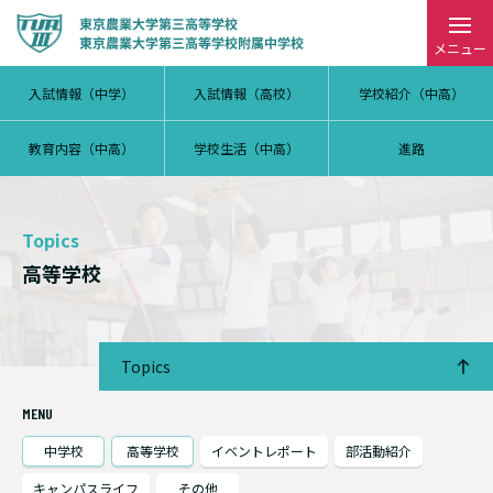
メニュー
入試情報（中学）
入試情報（高校）
学校紹介（中高）
教育内容（中高）
学校生活（中高）
進路
Topics
高等学校
Topics
MENU
中学校
高等学校
イベントレポート
部活動紹介
キャンパスライフ
その他