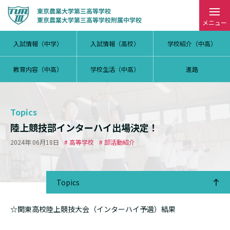
メニュー
入試情報（中学）
入試情報（高校）
学校紹介（中高）
教育内容（中高）
学校生活（中高）
進路
Topics
陸上競技部インターハイ出場決定！
2024年 06月18日
# 高等学校
# 部活動紹介
Topics
☆関東高校陸上競技大会（インターハイ予選）結果