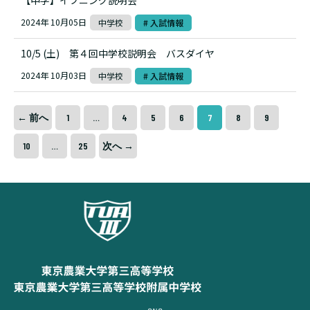
【中学】イブニング説明会
2024年 10月05日
中学校
# 入試情報
10/5 (土) 第４回中学校説明会 バスダイヤ
2024年 10月03日
中学校
# 入試情報
← 前へ
1
…
4
5
6
7
8
9
10
…
25
次へ →